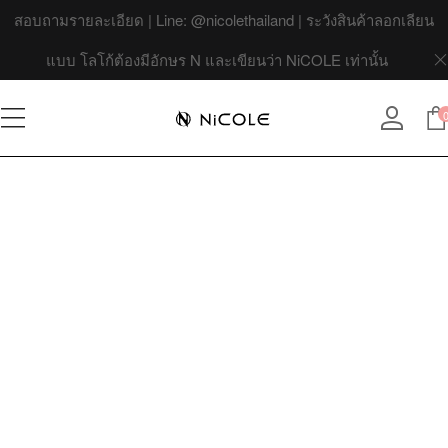
สอบถามรายละเอียด | Line: @nicolethailand | ระวังสินค้าลอกเลียน
แบบ โลโก้ต้องมีอักษร N และเขียนว่า NiCOLE เท่านั้น